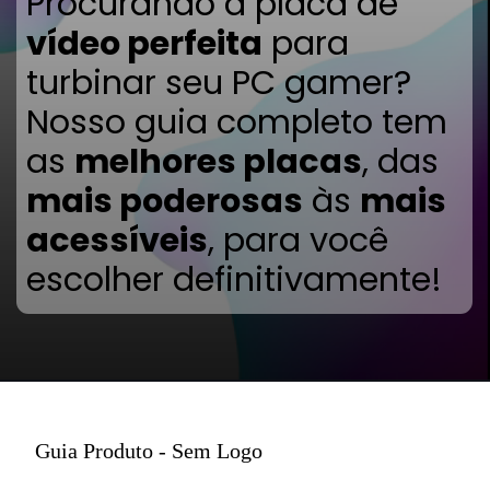
Procurando a placa de
vídeo perfeita
para
turbinar seu PC gamer?
Nosso guia completo tem
as
melhores placas
, das
mais poderosas
às
mais
acessíveis
, para você
escolher definitivamente!
Guia Produto - Sem Logo