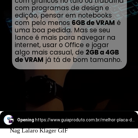
com gráficos no talo ou trabalha
com programas de design e
edição, pensar em notebooks
com pelo menos
6GB de VRAM
é
uma boa pedida. Mas se seu
lance é mais para navegar na
internet, usar o Office e jogar
algo mais casual, de
2GB a 4GB
de VRAM
já tá de bom tamanho.
Opening
https://www.guiaproduto.com.br/melhor-placa-de-video-para-notebook/
Nag Lalaro Klager GIF