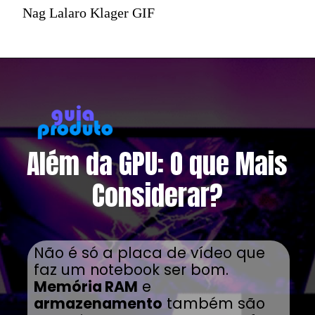
Nag Lalaro Klager GIF
Além da GPU: O que Mais
Considerar?
Não é só a placa de vídeo que
faz um notebook ser bom.
Memória RAM
e
armazenamento
também são