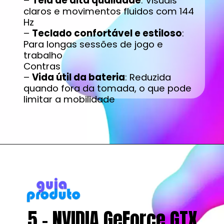
–
Tela de alta qualidade
: Visuais
claros e movimentos fluidos com 144
Hz
–
Teclado confortável e estiloso
:
Para longas sessões de jogo e
trabalho
Contras
–
Vida útil da bateria
: Reduzida
quando fora da tomada, o que pode
limitar a mobilidade
5 - NVIDIA GeForce GTX