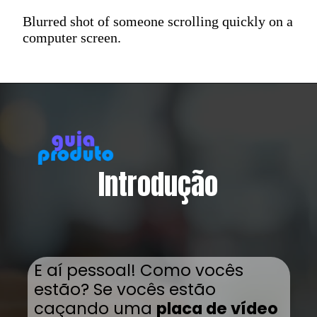
Blurred shot of someone scrolling quickly on a
computer screen.
Introdução
E aí pessoal! Como vocês
estão? Se vocês estão
caçando uma
placa de vídeo