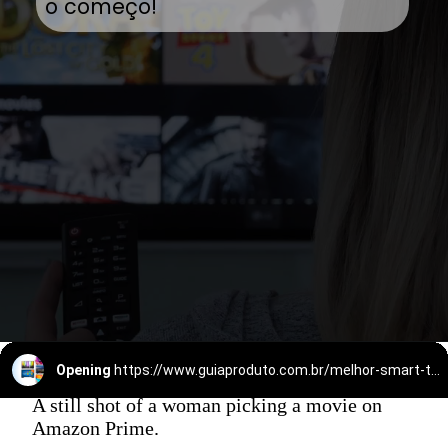
o começo!
Opening
https://www.guiaproduto.com.br/melhor-smart-tv-32/
A still shot of a woman picking a movie on
Amazon Prime.