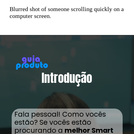
Blurred shot of someone scrolling quickly on a
computer screen.
Introdução
Fala pessoal! Como vocês
estão? Se vocês estão
procurando a
melhor Smart