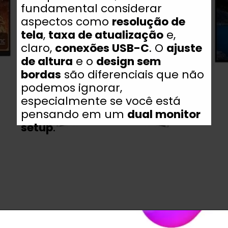
fundamental considerar
aspectos como
resolução de
tela
,
taxa de atualização
e,
claro,
conexões USB-C
. O
ajuste
de altura
e o
design sem
bordas
são diferenciais que não
podemos ignorar,
especialmente se você está
pensando em um
dual monitor
setup
.
Opening
https://www.guiaproduto.com.br/monitor-para-macbook/