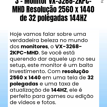
3 - Monitor VX-3268-2KPC-
MHD Resolução 2560 x 1440
de 32 polegadas 144HZ
Hoje vamos falar sobre uma
verdadeira beleza no mundo
dos
monitores
, o
VX-3268-
2KPC-MHD
. Se você está
querendo dar aquele up no seu
setup, este monitor é um baita
investimento. Com
resolução
2560 x 1440
em uma tela de
32
polegadas
e uma taxa de
atualização de
144HZ
, ele é
perfeito para games ou edição
de vídeos e fotos.