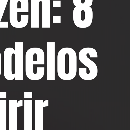
zen: 8
delos
rir