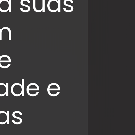
ra suas
m
e
ade e
as