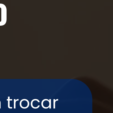
o
 trocar