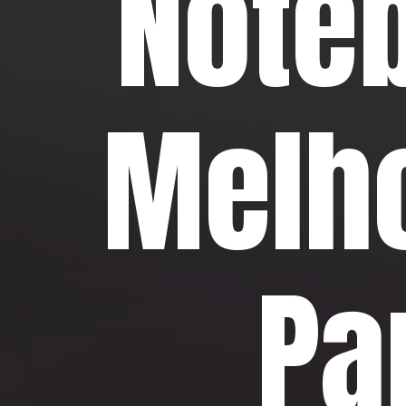
Note
Melh
Pa