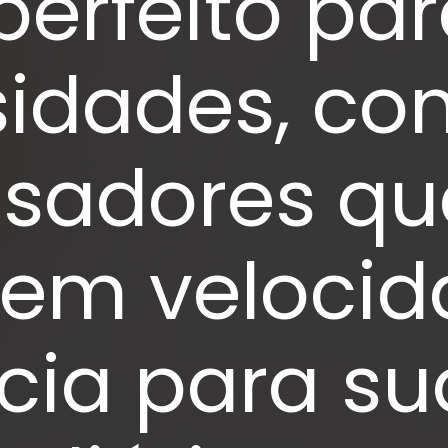
perfeito pa
sidades, co
ssadores qu
em velocid
ncia para su