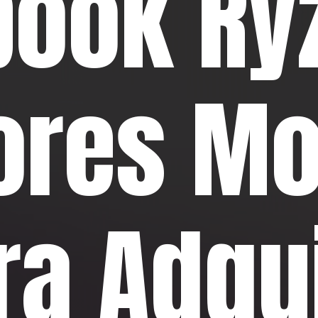
book Ry
ores Mo
ra Adqui