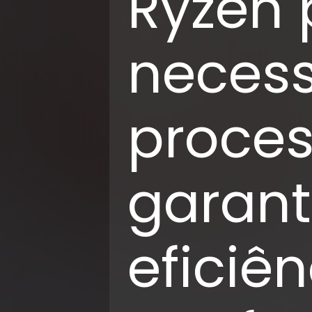
Ryzen 
neces
proce
garant
eficiê