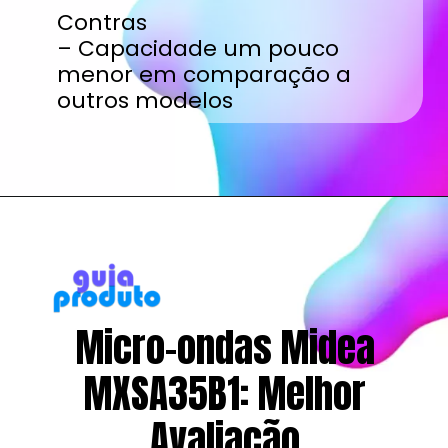
Contras
– Capacidade um pouco
menor em comparação a
outros modelos
Opening
https://www.guiaproduto.com.br/qual-melhor-micro-ondas/
Micro-ondas Midea
MXSA35B1: Melhor
Avaliação