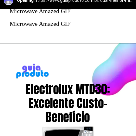
Opening
https://www.guiaproduto.com.br/qual-melhor-micro-ondas/
Microwave Amazed GIF
Microwave Amazed GIF
Electrolux MTD30:
Excelente Custo-
Benefício