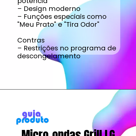
potência
– Design moderno
– Funções especiais como
"Meu Prato" e "Tira Odor"
Contras
– Restrições no programa de
descongelamento
Opening
https://www.guiaproduto.com.br/qual-melhor-micro-ondas/
Micro-ondas Grill LG