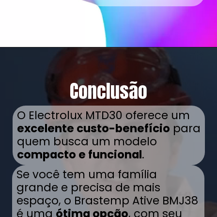
Opening
https://www.guiaproduto.com.br/qual-melhor-micro-ondas/
Conclusão
O Electrolux MTD30 oferece um
excelente custo-benefício
para
quem busca um modelo
compacto e funcional
.
Se você tem uma família
grande e precisa de mais
espaço, o Brastemp Ative BMJ38
é uma
ótima opção
, com seu