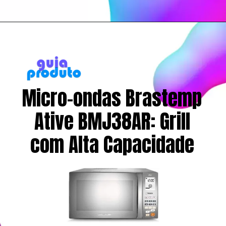
Opening
https://www.guiaproduto.com.br/qual-melhor-micro-ondas/
Micro-ondas Brastemp
Ative BMJ38AR: Grill
com Alta Capacidade