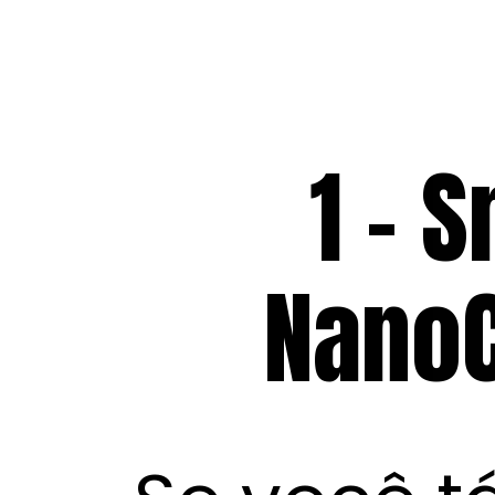
1 - 
NanoC