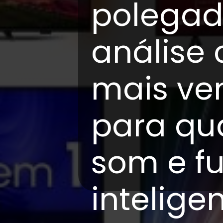
polegad
análise
mais ve
para qu
som e f
intelige