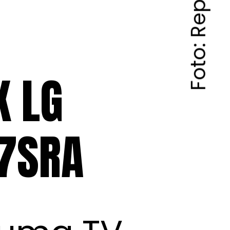
K LG
7SRA