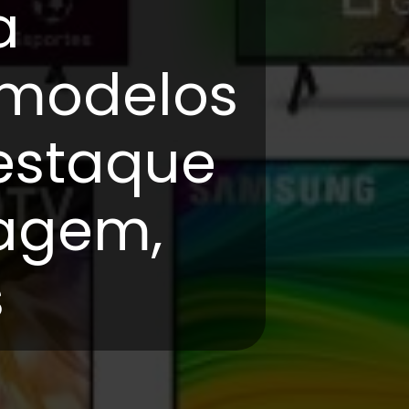
a
 modelos
estaque
agem,
s