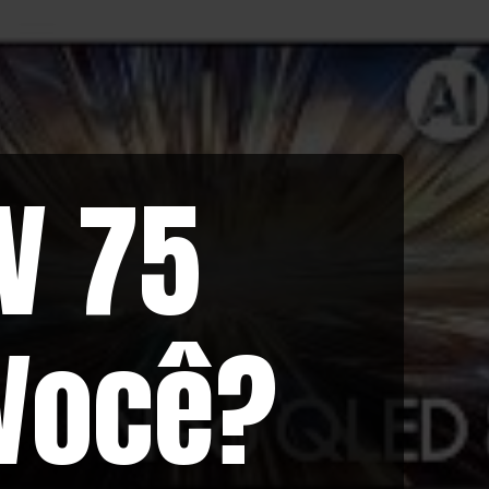
V 75
 Você?