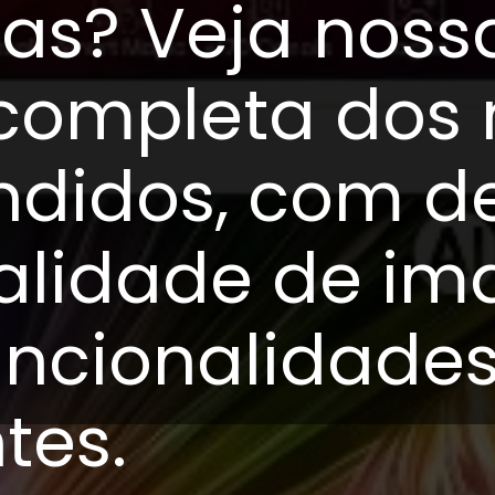
as? Veja noss
 completa dos
ndidos, com d
alidade de im
uncionalidade
ntes.