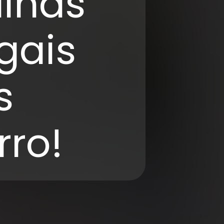
inas
gais
s
rro!