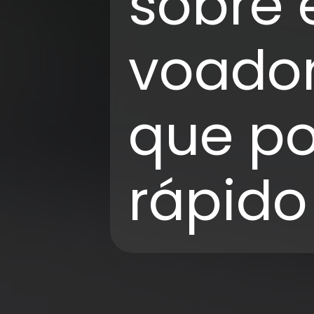
sobre 
voador
que po
rápido