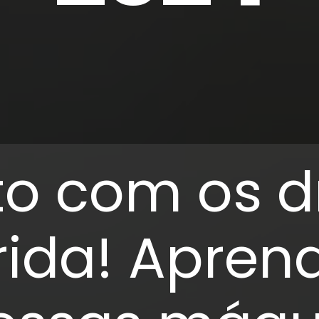
to com os 
rida! Apren