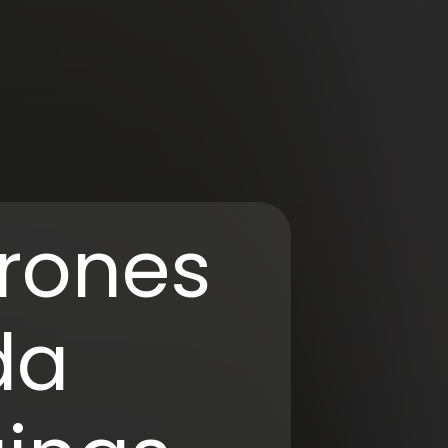
drones
da