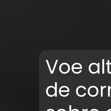
Voe al
de cor