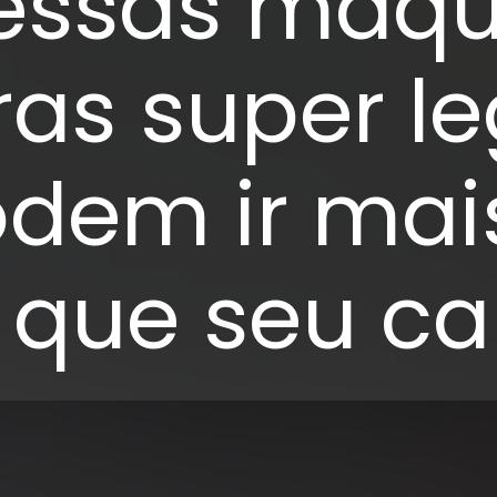
essas máqu
as super le
dem ir mai
 que seu ca