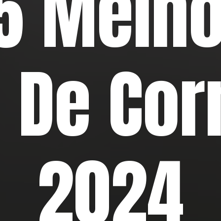
5 Melh
 De Cor
2024