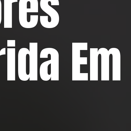
ores
rida Em