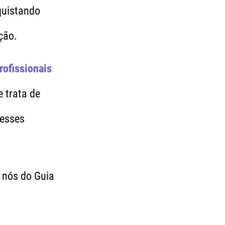
quistando
ção.
rofissionais
e trata de
 esses
r nós do Guia