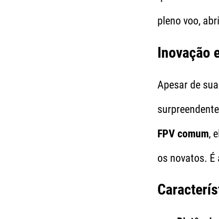
pleno voo, ab
Inovação e
Apesar de sua
surpreendent
FPV comum
, 
os novatos. É
Caracterís