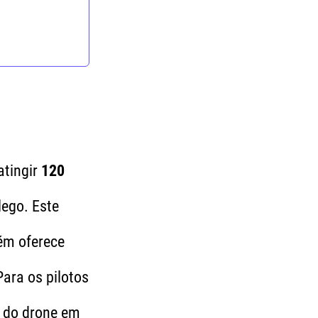
atingir
120
ego. Este
ém oferece
Para os pilotos
o do drone em