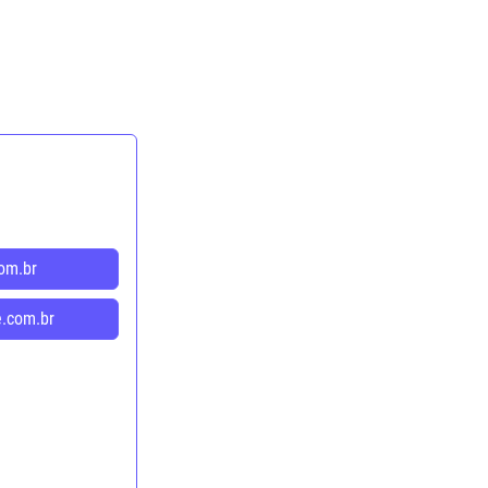
om.br
e.com.br