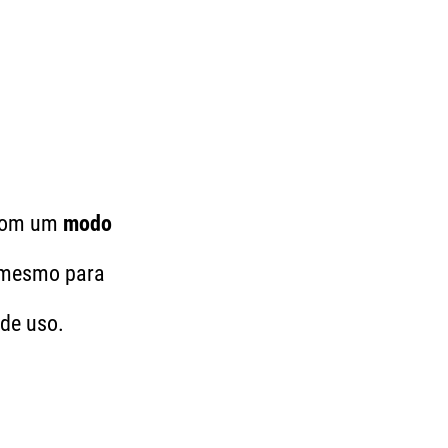
 Com um
modo
, mesmo para
 de uso.