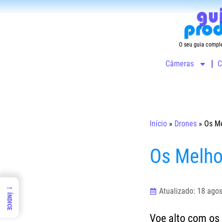
O seu guia compl
Câmeras
C
Início
»
Drones
»
Os Me
Os Melho
→
Atualizado: 18 ago
ÍNDICE
Voe alto com os