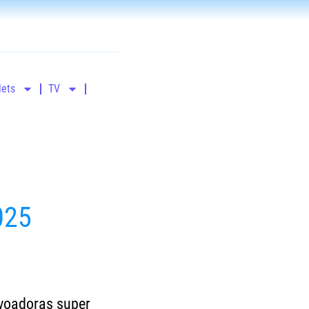
lets
TV
025
 voadoras super