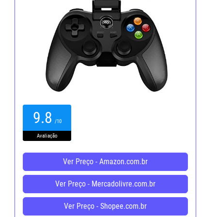
9.8
/10
Avaliação
Ver Preço - Amazon.com.br
Ver Preço - Mercadolivre.com.br
Ver Preço - Shopee.com.br