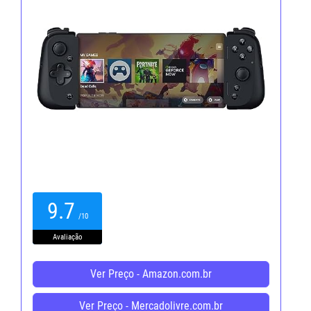
9.7
/10
Avaliação
Ver Preço - Amazon.com.br
Ver Preço - Mercadolivre.com.br