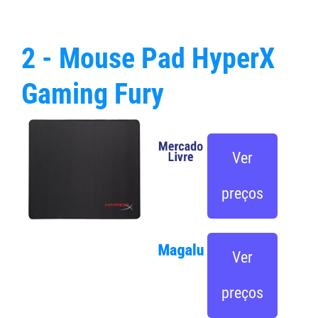
2 - Mouse Pad HyperX
Gaming Fury
Ver
preços
Ver
preços