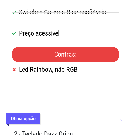
Switches Gateron Blue confiáveis
Preço acessível
Contras:
Led Rainbow, não RGB
Ótima opção
2 - Teclado Dazz Orion