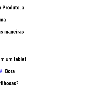
a Produto
, a
ima
ns
maneiras
com um
tablet
cê
.
Bora
ilhosas
?