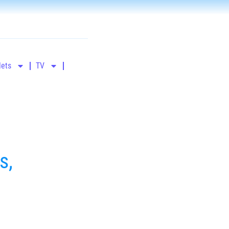
lets
TV
s,