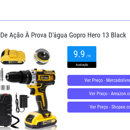
 De Ação À Prova D'água Gopro Hero 13 Black
9.9
/10
Avaliação
Ver Preço - Mercadolivr
Ver Preço - Amazon.c
Ver Preço - Shopee.c