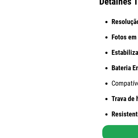
Detalhes 
Resoluçã
Fotos em
Estabiliz
Bateria E
Compatív
Trava de 
Resistent