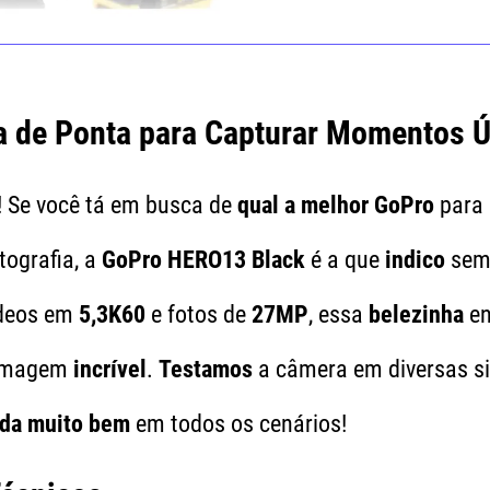
a de Ponta para Capturar Momentos 
! Se você tá em busca de
qual a melhor GoPro
para 
tografia, a
GoPro HERO13 Black
é a que
indico
sem
ídeos em
5,3K60
e fotos de
27MP
, essa
belezinha
en
 imagem
incrível
.
Testamos
a câmera em diversas si
da muito bem
em todos os cenários!