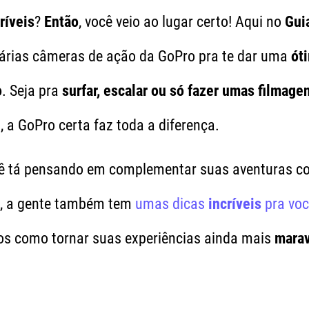
ríveis
?
Então
, você veio ao lugar certo! Aqui no
Gui
várias câmeras de ação da GoPro pra te dar uma
ót
o
. Seja pra
surfar, escalar ou só fazer umas filmage
 a GoPro certa faz toda a diferença.
ocê tá pensando em complementar suas aventuras 
, a gente também tem
umas dicas
incríveis
pra vo
tos como tornar suas experiências ainda mais
marav