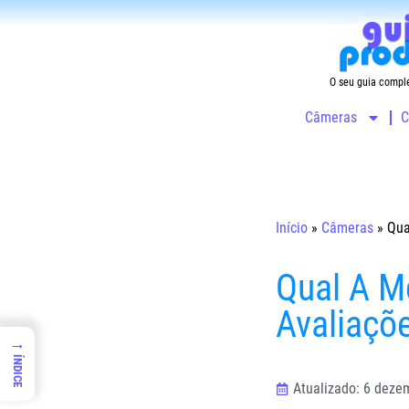
O seu guia compl
Câmeras
C
Início
»
Câmeras
»
Qua
Qual A M
Avaliaçõe
→
ÍNDICE
Atualizado: 6 deze