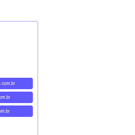
e.com.br
om.br
om.br