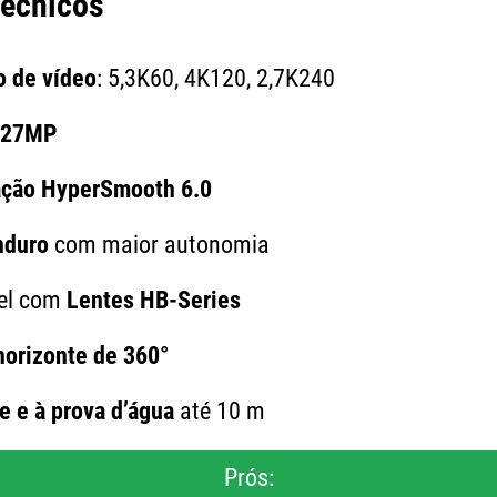
Técnicos
o de vídeo
: 5,3K60, 4K120, 2,7K240
 27MP
ação HyperSmooth 6.0
nduro
com maior autonomia
el com
Lentes HB-Series
horizonte de 360°
e e à prova d’água
até 10 m
Prós: